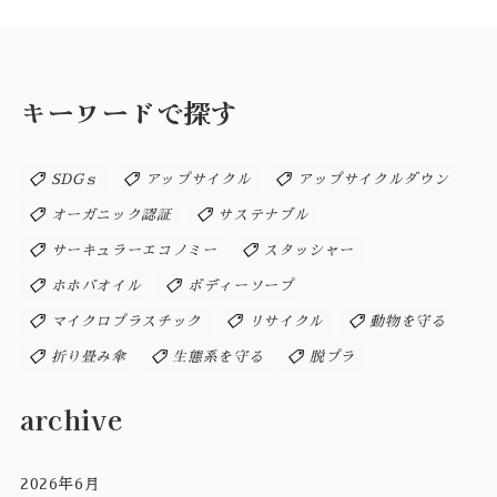
キーワードで探す
SDGｓ
アップサイクル
アップサイクルダウン
オーガニック認証
サステナブル
サーキュラーエコノミー
スタッシャー
ホホバオイル
ボディーソープ
マイクロプラスチック
リサイクル
動物を守る
折り畳み傘
生態系を守る
脱プラ
archive
2026年6月